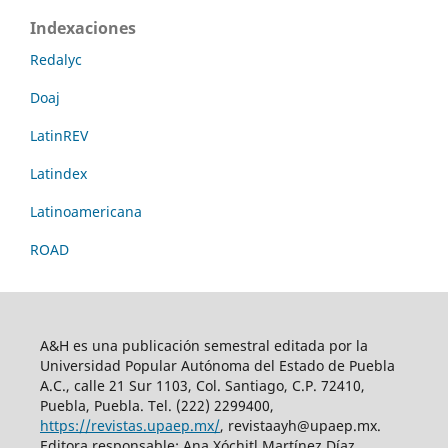
Indexaciones
Redalyc
Doaj
LatinREV
Latindex
Latinoamericana
ROAD
A&H es una publicación semestral editada por la
Universidad Popular Autónoma del Estado de Puebla
A.C., calle 21 Sur 1103, Col. Santiago, C.P. 72410,
Puebla, Puebla. Tel. (222) 2299400,
https://revistas.upaep.mx/
, revistaayh@upaep.mx.
Editora responsable: Ana Xóchitl Martínez Díaz.