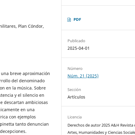
PDF
ilitares, Plan Cóndor,
Publicado
2025-04-01
Número
ce una breve aproximación
Núm. 21 (2025)
rrollo del denominado
ron en la música. Sobre
Sección
stencia y el silencio en
Artículos
 se descartan ambiciosas
égicamente en una
írica con ejemplos
Licencia
Spinetta tanto denuncian
Derechos de autor 2025 A&H Revista 
 decepciones.
Artes, Humanidades y Ciencias Social