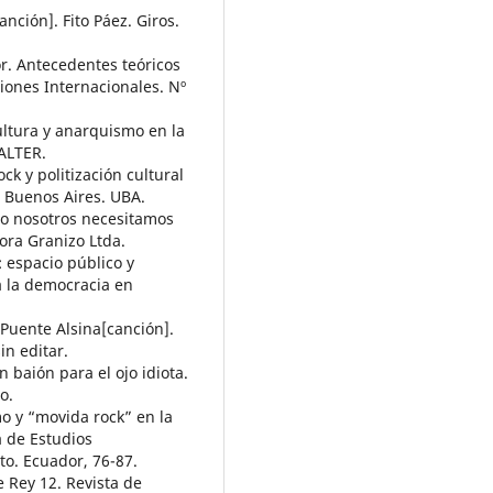
nción]. Fito Páez. Giros.
r. Antecedentes teóricos
iones Internacionales. Nº
ultura y anarquismo en la
ALTER.
ock y politización cultural
. Buenos Aires. UBA.
ero nosotros necesitamos
ora Granizo Ltda.
: espacio público y
 a la democracia en
Puente Alsina[canción].
in editar.
n baión para el ojo idiota.
o.
smo y “movida rock” en la
a de Estudios
to. Ecuador, 76-87.
te Rey 12. Revista de