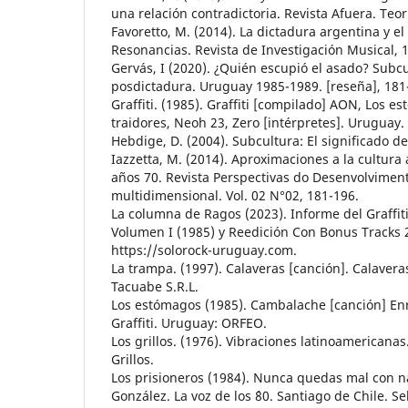
una relación contradictoria. Revista Afuera. Teoría
Favoretto, M. (2014). La dictadura argentina y e
Resonancias. Revista de Investigación Musical, 1
Gervás, I (2020). ¿Quién escupió el asado? Subc
posdictadura. Uruguay 1985-1989. [reseña], 181-1
Graffiti. (1985). Graffiti [compilado] AON, Los es
traidores, Neoh 23, Zero [intérpretes]. Uruguay
Hebdige, D. (2004). Subcultura: El significado del
Iazzetta, M. (2014). Aproximaciones a la cultura
años 70. Revista Perspectivas do Desenvolvime
multidimensional. Vol. 02 N°02, 181-196.
La columna de Ragos (2023). Informe del Graffi
Volumen I (1985) y Reedición Con Bonus Tracks 2
https://solorock-uruguay.com.
La trampa. (1997). Calaveras [canción]. Calavera
Tacuabe S.R.L.
Los estómagos (1985). Cambalache [canción] Enr
Graffiti. Uruguay: ORFEO.
Los grillos. (1976). Vibraciones latinoamericanas.
Grillos.
Los prisioneros (1984). Nunca quedas mal con na
González. La voz de los ´80. Santiago de Chile. Se