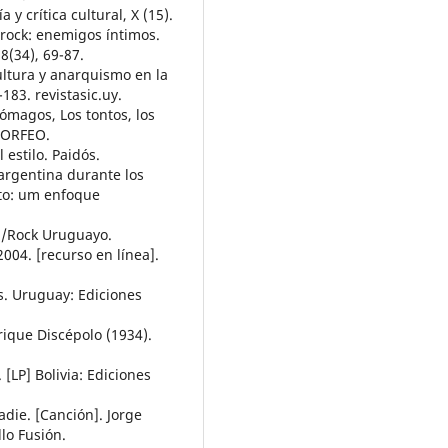
 y crítica cultural, X (15).
l rock: enemigos íntimos.
8(34), 69-87.
ultura y anarquismo en la
83. revistasic.uy.
tómagos, Los tontos, los
. ORFEO.
 estilo. Paidós.
 argentina durante los
nto: um enfoque
ti/Rock Uruguayo.
004. [recurso en línea].
s. Uruguay: Ediciones
ique Discépolo (1934).
 [LP] Bolivia: Ediciones
die. [Canción]. Jorge
llo Fusión.