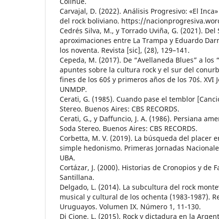
Colihué.
Carvajal, D. (2022). Análisis Progresivo: «El Inca
del rock boliviano. https://nacionprogresiva.wo
Cedrés Silva, M., y Torrado Uviña, G. (2021). Del
aproximaciones entre La Trampa y Eduardo Dar
los noventa. Revista [sic], (28), 129–141.
Cepeda, M. (2017). De “Avellaneda Blues” a los “
apuntes sobre la cultura rock y el sur del conu
fines de los 60´´s y primeros años de los 70´s. XVI
UNMDP.
Cerati, G. (1985). Cuando pase el temblor [Canc
Stereo. Buenos Aires: CBS RECORDS.
Cerati, G., y Daffuncio, J. A. (1986). Persiana am
Soda Stereo. Buenos Aires: CBS RECORDS.
Corbetta, M. V. (2019). La búsqueda del placer 
simple hedonismo. Primeras Jornadas Nacionales
UBA.
Cortázar, J. (2000). Historias de Cronopios y de 
Santillana.
Delgado, L. (2014). La subcultura del rock monte
musical y cultural de los ochenta (1983-1987). R
Uruguayos. Volumen IX. Número 1, 11-130.
Di Cione, L. (2015). Rock y dictadura en la Argen