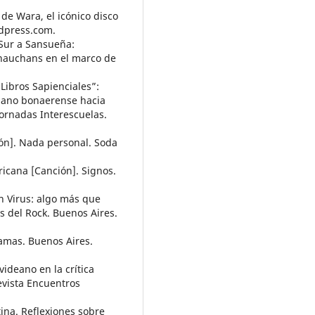
» de Wara, el icónico disco
rdpress.com.
 Sur a Sansueña:
nauchans en el marco de
Libros Sapienciales”:
rbano bonaerense hacia
 Jornadas Interescuelas.
ión]. Nada personal. Soda
ericana [Canción]. Signos.
en Virus: algo más que
 del Rock. Buenos Aires.
Famas. Buenos Aires.
videano en la crítica
evista Encuentros
tina. Reflexiones sobre