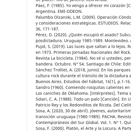
Páez, F. (1985). Yo vengo a ofrecer mi corazón [Ca
Argentina. EMI-ODEON.
Palumbo Olzanski, L.M. (2009). Operación Cóndo
y consideraciones estratégicas. ESTUDIOS. Relac
36, 171-187.
Pérez, D. (2020). ¿Quién escupió el asado? Subc
posdictadura. Uruguay 1985-1989. Montevideo. 
Pujol, S. (2019). Las luces que saltan a lo lejos. R
en 1973. Primeras Jornadas Nacionales del Rock
Revista La bicicleta. (1984). No sé si ustedes, p
bandera. Octubre. N° 54. Santiago de Chile: Edit
Sánchez Trolliet, A. (2018, junio). En los parques
cultura rock durante el tránsito de la dictadura
Buenos Aires. Estudios del hábitat, 16(1), p.1-16.
Sandro (1960). Comiendo rosquitas calientes en 
Los caniches de Oklahoma. [intérpretes]. Tema s
Solari, C. A. (1988). Todo un palo [Canción]. En U
Patricio Rey y los Redonditos de Ricota. Del Cielit
Sosa, A. (2020, 30 de abril). Jóvenes, autoritari
transición uruguaya (1980-1989). PACHA. Revist
Contemporáneos del Sur Global. Vol. 1. Nº 1. Qui
Sosa, F. (2000). Platón, el Arte y la Locura. A Par