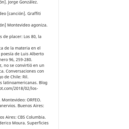
ón]. Jorge González.
eo [canción]. Graffiti
ión] Montevideo agoniza.
 de placer: Los 80, la
ca de la materia en el
poesía de Luis Alberto
ero 96, 259-280.
z, no se convirtió en un
aca. Conversaciones con
 de Chile: Ril.
nes latinoamericanas. Blog
t.com/2018/02/los-
3. Montevideo: ORFEO.
sanervios. Buenos Aires:
os Aires: CBS Columbia.
ederico Moura. Superficies