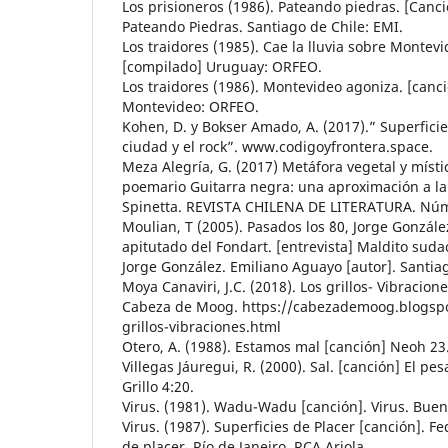
Los prisioneros (1986). Pateando piedras. [Canci
Pateando Piedras. Santiago de Chile: EMI.
Los traidores (1985). Cae la lluvia sobre Montevid
[compilado] Uruguay: ORFEO.
Los traidores (1986). Montevideo agoniza. [canc
Montevideo: ORFEO.
Kohen, D. y Bokser Amado, A. (2017).” Superficies
ciudad y el rock”. www.codigoyfrontera.space.
Meza Alegría, G. (2017) Metáfora vegetal y místi
poemario Guitarra negra: una aproximación a la 
Spinetta. REVISTA CHILENA DE LITERATURA. Núm
Moulian, T (2005). Pasados los ´80, Jorge Gonzále
apitutado del Fondart. [entrevista] Maldito sud
Jorge González. Emiliano Aguayo [autor]. Santiago
Moya Canaviri, J.C. (2018). Los grillos- Vibracio
Cabeza de Moog. https://cabezademoog.blogspo
grillos-vibraciones.html
Otero, A. (1988). Estamos mal [canción] Neoh 2
Villegas Jáuregui, R. (2000). Sal. [canción] El pe
Grillo 4:20.
Virus. (1981). Wadu-Wadu [canción]. Virus. Buen
Virus. (1987). Superficies de Placer [canción]. F
de placer. Río de Janeiro. RCA Ariola.