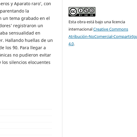
neros y Aparato raro’, con
mparentando la
on un tema grabado en el
Esta obra está bajo una licencia
dores’ registraron un
internacional
Creative Commons
maba sensualidad en
Atribución-NoComercial-CompartirIg
er. Hallando huellas de un
4.0
.
 los ´90. Para llegar a
ónicas no pudieron evitar
 los silencios elocuentes