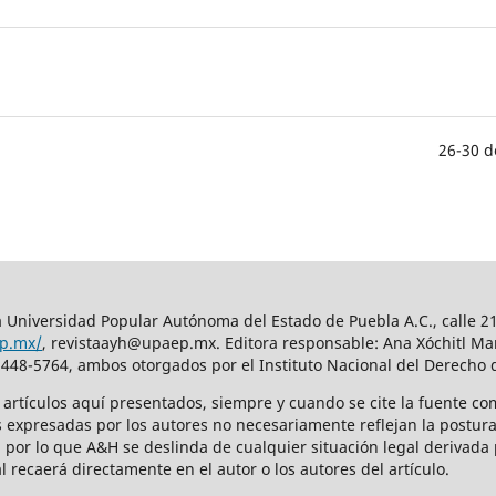
26-30 d
 Universidad Popular Autónoma del Estado de Puebla A.C., calle 21 
ep.mx/
, revistaayh@upaep.mx. Editora responsable: Ana Xóchitl Mar
448-5764, ambos otorgados por el Instituto Nacional del Derecho 
s artículos aquí­ presentados, siempre y cuando se cite la fuente co
s expresadas por los autores no necesariamente reflejan la postura 
, por lo que A&H se deslinda de cualquier situación legal derivada p
l recaerá directamente en el autor o los autores del artículo.