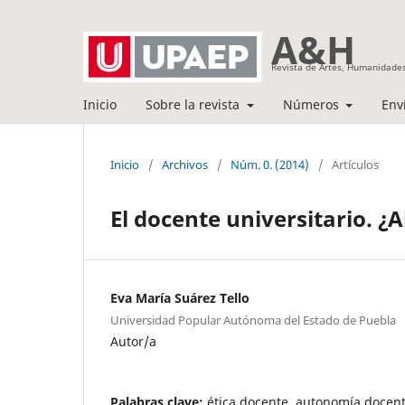
A&H
Revista de Artes, Humanidades
Inicio
Sobre la revista
Números
Env
Inicio
/
Archivos
/
Núm. 0. (2014)
/
Artículos
El docente universitario. ¿
Eva María Suárez Tello
Universidad Popular Autónoma del Estado de Puebla
Autor/a
Palabras clave:
ética docente, autonomía docent