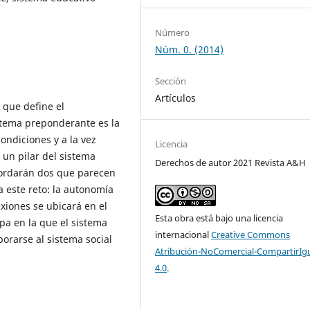
Número
Núm. 0. (2014)
Sección
Artículos
 que define el
 tema preponderante es la
ondiciones y a la vez
Licencia
 un pilar del sistema
Derechos de autor 2021 Revista A&H
bordarán dos que parecen
 este reto: la autonomía
exiones se ubicará en el
Esta obra está bajo una licencia
apa en la que el sistema
internacional
Creative Commons
porarse al sistema social
Atribución-NoComercial-CompartirIg
4.0
.