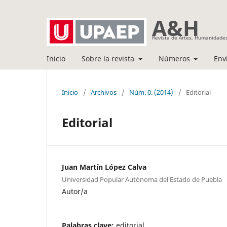
A&H
Revista de Artes, Humanidades
Inicio
Sobre la revista
Números
Env
Inicio
/
Archivos
/
Núm. 0. (2014)
/
Editorial
Editorial
Juan Martín López Calva
Universidad Popular Autónoma del Estado de Puebla
Autor/a
Palabras clave:
editorial