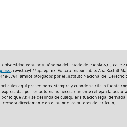
 Universidad Popular Autónoma del Estado de Puebla A.C., calle 21 
ep.mx/
, revistaayh@upaep.mx. Editora responsable: Ana Xóchitl Mar
448-5764, ambos otorgados por el Instituto Nacional del Derecho 
s artículos aquí­ presentados, siempre y cuando se cite la fuente co
s expresadas por los autores no necesariamente reflejan la postura 
, por lo que A&H se deslinda de cualquier situación legal derivada p
l recaerá directamente en el autor o los autores del artículo.