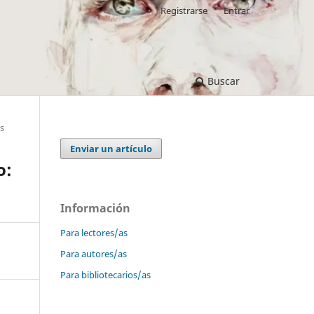
Registrarse
Entrar
Buscar
os
Enviar un artículo
o:
Información
Para lectores/as
Para autores/as
Para bibliotecarios/as