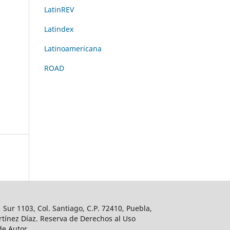
LatinREV
Latindex
Latinoamericana
ROAD
Sur 1103, Col. Santiago, C.P. 72410, Puebla,
tínez Díaz. Reserva de Derechos al Uso
de Autor.