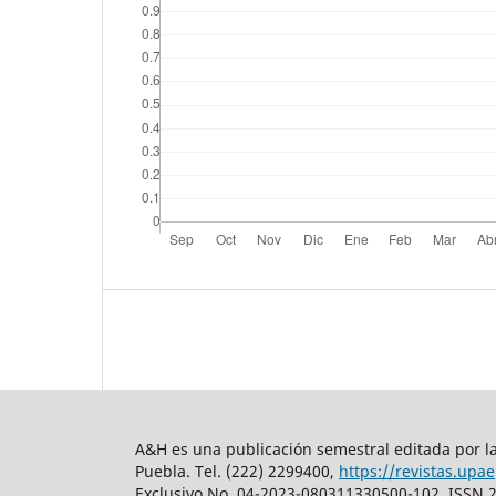
A&H es una publicación semestral editada por la
Puebla. Tel. (222) 2299400,
https://revistas.upa
Exclusivo No. 04-2023-080311330500-102, ISSN 2