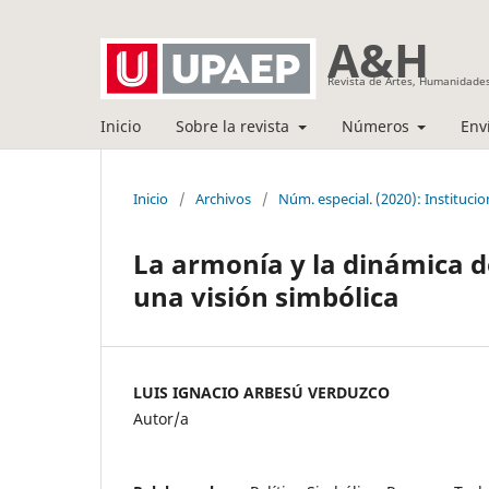
A&H
Revista de Artes, Humanidades
Inicio
Sobre la revista
Números
Env
Inicio
/
Archivos
/
Núm. especial. (2020): Instituc
La armonía y la dinámica d
una visión simbólica
LUIS IGNACIO ARBESÚ VERDUZCO
Autor/a