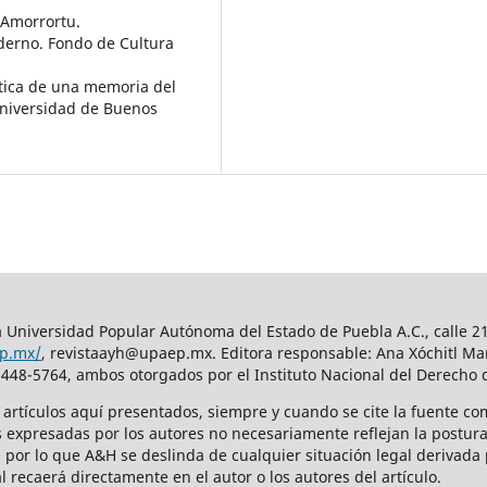
. Amorrortu.
derno. Fondo de Cultura
ística de una memoria del
Universidad de Buenos
 Universidad Popular Autónoma del Estado de Puebla A.C., calle 21 
ep.mx/
, revistaayh@upaep.mx. Editora responsable: Ana Xóchitl Mar
448-5764, ambos otorgados por el Instituto Nacional del Derecho 
s artículos aquí­ presentados, siempre y cuando se cite la fuente co
s expresadas por los autores no necesariamente reflejan la postura 
, por lo que A&H se deslinda de cualquier situación legal derivada p
l recaerá directamente en el autor o los autores del artículo.