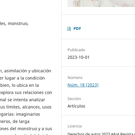
les, monstruo,
PDF
Publicado
2023-10-01
ón, asimilación y ubicación
Número
r lugar a la condición
Núm. 18 (2023)
bien, lo ubica en la
xplora sus relaciones con
Sección
 mal se intenta analizar
Artículos
us límites, alcances, usos
egorías: imaginarios
meros, de larga
Licencia
iones del monstruo y a sus
Derechos de autor 2023 A&H Revista 