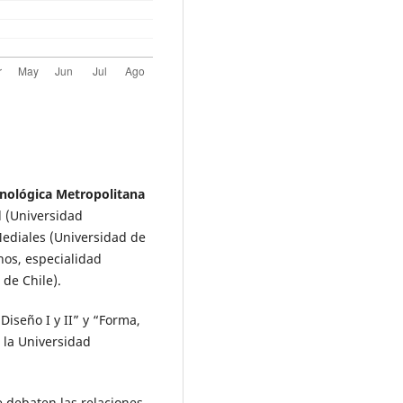
cnológica Metropolitana
l (Universidad
Mediales (Universidad de
nos, especialidad
de Chile).
Diseño I y II” y “Forma,
e la Universidad
 debaten las relaciones