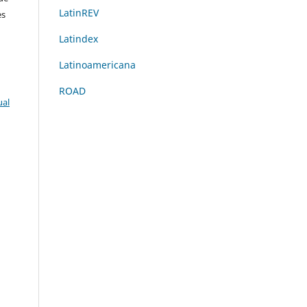
LatinREV
es
Latindex
Latinoamericana
ROAD
ual