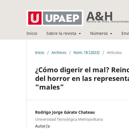
A&H
Revista de Artes, Humanidades
Inicio
Sobre la revista
Números
Env
Inicio
/
Archivos
/
Núm. 18 (2023)
/
Artículos
¿Cómo digerir el mal? Reinc
del horror en las represent
“males”
Rodrigo Jorge Gárate Chateau
Universidad Tecnológica Metropolitana
Autor/a