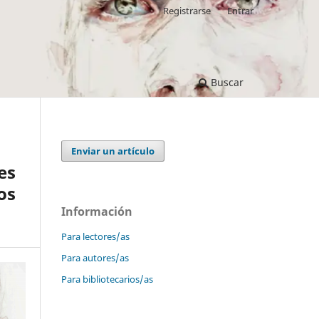
Registrarse
Entrar
Buscar
Enviar un artículo
es
os
Información
Para lectores/as
Para autores/as
Para bibliotecarios/as