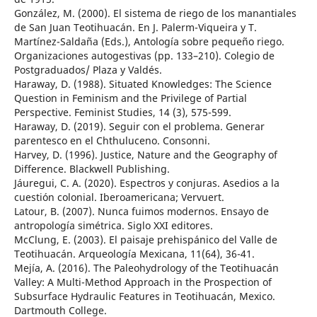
González, M. (2000). El sistema de riego de los manantiales
de San Juan Teotihuacán. En J. Palerm-Viqueira y T.
Martínez-Saldaña (Eds.), Antología sobre pequeño riego.
Organizaciones autogestivas (pp. 133–210). Colegio de
Postgraduados/ Plaza y Valdés.
Haraway, D. (1988). Situated Knowledges: The Science
Question in Feminism and the Privilege of Partial
Perspective. Feminist Studies, 14 (3), 575-599.
Haraway, D. (2019). Seguir con el problema. Generar
parentesco en el Chthuluceno. Consonni.
Harvey, D. (1996). Justice, Nature and the Geography of
Difference. Blackwell Publishing.
Jáuregui, C. A. (2020). Espectros y conjuras. Asedios a la
cuestión colonial. Iberoamericana; Vervuert.
Latour, B. (2007). Nunca fuimos modernos. Ensayo de
antropología simétrica. Siglo XXI editores.
McClung, E. (2003). El paisaje prehispánico del Valle de
Teotihuacán. Arqueología Mexicana, 11(64), 36-41.
Mejía, A. (2016). The Paleohydrology of the Teotihuacán
Valley: A Multi-Method Approach in the Prospection of
Subsurface Hydraulic Features in Teotihuacán, Mexico.
Dartmouth College.