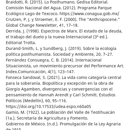
Braidotti, R. (2015). Lo Posthumano. Gedisa Editorial.
Comisión Nacional del Agua. (2012). Programa Parque
Ecológico Lago de Texcoco. https://www.conagua.gob.mx/
Crutzen, P. J. y Stroemer, E. F. (2000). The “Anthropocene.”
Global Change Newsletter, 41, 17–18.
Derrida, J. (1998). Espectros de Marx. El estado de la deuda,
el trabajo del duelo y la nueva Internacional (3ª ed.).
Editorial Trotta.
Durand-Smith, L. y Sundberg, J. (2019). Sobre la ecología
política posthumanista. Sociedad y Ambiente, 20, 7–27.
Fernández Consuegra, C. B. (2014). Internacional
Situacionista, un movimiento precursor del Performance Art.
Index.Comunicación, 4(1), 123–147.
Fonseca Sandoval, S. (2021). La vida como categoría central
para la soberanía. Biopolítica y excepción en la obra de
Giorgio Agamben, divergencias y convergencias con el
pensamiento de Hannah Arendt y Carl Schmitt. Estudios
Políticos (Medellín), 60, 95–116.
https://doi.org/10.17533/udea.espo.n60a05
Gamio, M. (1922). La población del Valle de Teotihuacán
(1a.). Secretaría de Agricultura y Fomento.
Gobierno de México. (n.d.). Promulgación de la Ley Agraria
de 1915.