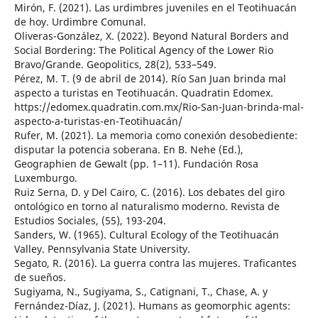
Mirón, F. (2021). Las urdimbres juveniles en el Teotihuacán
de hoy. Urdimbre Comunal.
Oliveras-González, X. (2022). Beyond Natural Borders and
Social Bordering: The Political Agency of the Lower Rio
Bravo/Grande. Geopolitics, 28(2), 533–549.
Pérez, M. T. (9 de abril de 2014). Río San Juan brinda mal
aspecto a turistas en Teotihuacán. Quadratin Edomex.
https://edomex.quadratin.com.mx/Rio-San-Juan-brinda-mal-
aspecto-a-turistas-en-Teotihuacán/
Rufer, M. (2021). La memoria como conexión desobediente:
disputar la potencia soberana. En B. Nehe (Ed.),
Geographien de Gewalt (pp. 1–11). Fundación Rosa
Luxemburgo.
Ruiz Serna, D. y Del Cairo, C. (2016). Los debates del giro
ontológico en torno al naturalismo moderno. Revista de
Estudios Sociales, (55), 193-204.
Sanders, W. (1965). Cultural Ecology of the Teotihuacán
Valley. Pennsylvania State University.
Segato, R. (2016). La guerra contra las mujeres. Traficantes
de sueños.
Sugiyama, N., Sugiyama, S., Catignani, T., Chase, A. y
Fernández-Díaz, J. (2021). Humans as geomorphic agents: