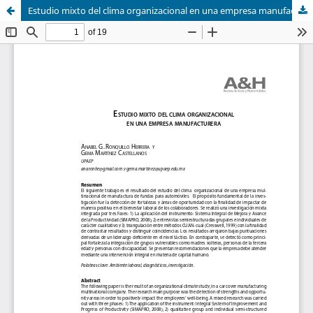
Estudio mixto del clima organizacional en una empresa manufacturera